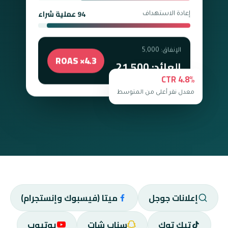
94 عملية شراء
إعادة الاستهداف
الإنفاق: 5,000
ROAS ×4.3
العائد: 21,500
CTR 4.8%
معدل نقر أعلى من المتوسط
إعلانات جوجل
ميتا (فيسبوك وإنستجرام)
تيك توك
سناب شات
يوتيوب