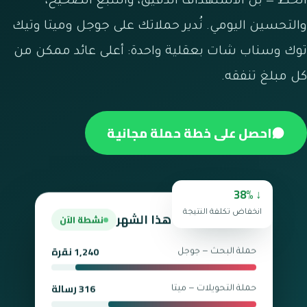
الحظ — بل الاستهداف الدقيق، والتتبع الصحيح،
والتحسين اليومي. نُدير حملاتك على جوجل وميتا وتيك
توك وسناب شات بعقلية واحدة: أعلى عائد ممكن من
كل مبلغ تنفقه.
احصل على خطة حملة مجانية
↓ 38%
حملة رئيسية — هذا الشهر
انخفاض تكلفة النتيجة
نشطة الآن
1,240 نقرة
حملة البحث — جوجل
316 رسالة
حملة التحويلات — ميتا