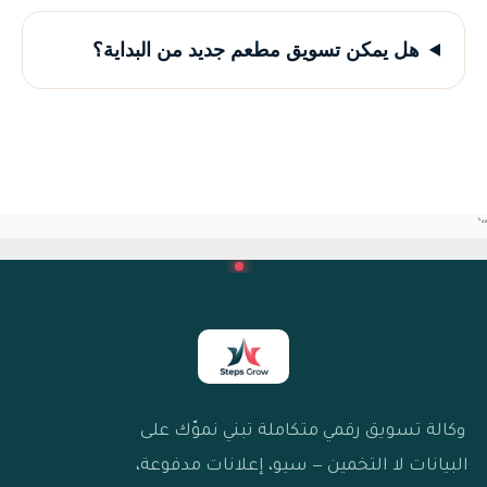
هل يمكن تسويق مطعم جديد من البداية؟
“`
وكالة تسويق رقمي متكاملة تبني نموّك على
البيانات لا التخمين — سيو، إعلانات مدفوعة،