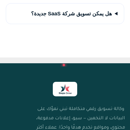
هل يمكن تسويق شركة SaaS جديدة؟
وكالة تسويق رقمي متكاملة تبني نموّك على
البيانات لا التخمين — سيو، إعلانات مدفوعة،
محتوى، ومواقع تخدم هدفًا واحدًا: عملاء أكثر